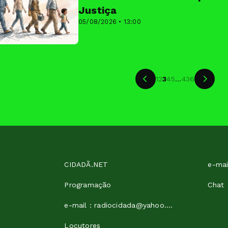
Justiça
05/08/2026 • 13:00
1
2
3
4
5
...
436
CIDADÃ.NET
Programação
Chat
e-mail : radiocidada@yahoo.com
Locutores