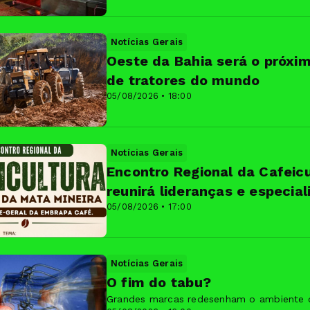
Notícias Gerais
Oeste da Bahia será o próxi
de tratores do mundo
05/08/2026 • 18:00
Notícias Gerais
Encontro Regional da Cafeic
reunirá lideranças e especial
05/08/2026 • 17:00
Notícias Gerais
O fim do tabu?
Grandes marcas redesenham o ambiente d