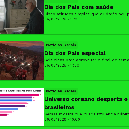
Dia dos Pais com saúde
Cinco atitudes simples que ajudarão seu 
06/08/2026 • 12:00
Notícias Gerais
Dia dos Pais especial
Seis dicas para aproveitar o final de se
06/08/2026 • 11:00
Notícias Gerais
Universo coreano desperta o
brasileiros
Serasa mostra que busca influencia hábi
06/08/2026 • 10:00