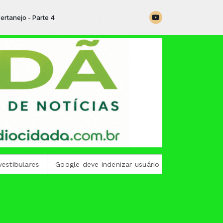
 Parte 4
es
Google deve indenizar usuário que teve e-mail invadido