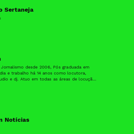
o Sertaneja
s
n
Jornalismo desde 2006, Pós graduada em
ídia e trabalho há 14 anos como locutora,
udio e dj. Atuo em todas as áreas de locução
periência profissional:
triz, dj, produtora, editora de áudio,
 Notícias