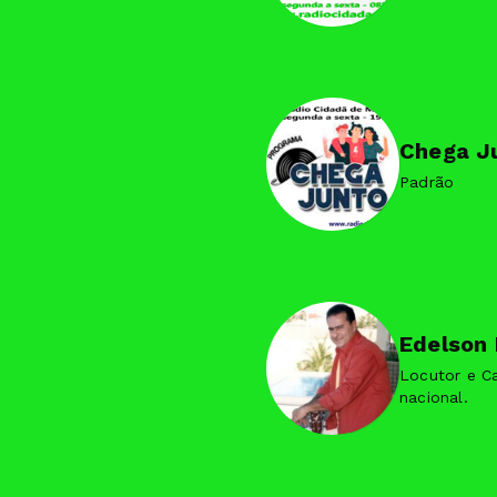
Chega J
Padrão
Edelson
Locutor e C
nacional.