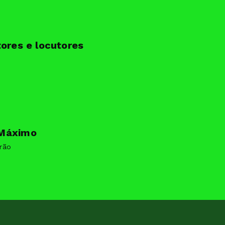
tores e locutores
Máximo
rão