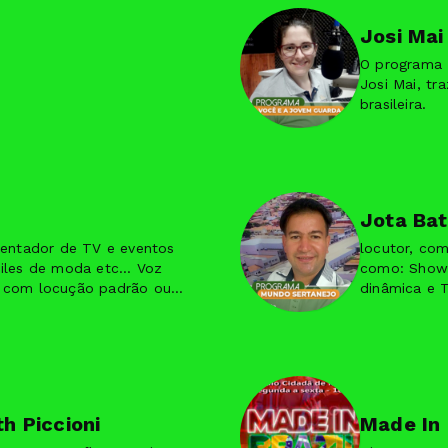
Josi Mai
O programa 
Josi Mai, tr
brasileira.
Jota Bat
sentador de TV e eventos
locutor, co
iles de moda etc... Voz
como: Shows
 com locução padrão ou
dinâmica e 
pique jovem
th Piccioni
Made In 