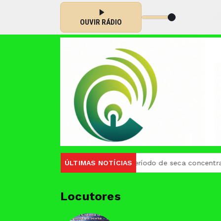
:00 -
Tocando agora: Coração sertanejo - Parte 3
OUVIR RÁDIO
meiro semestre de 2026
ÚLTIMAS NOTÍCIAS
Período de seca concentra mais de 
Locutores