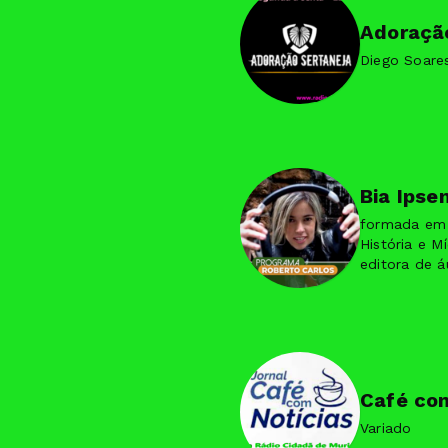
Adoraçã
Diego Soare
Bia Ipse
formada em 
História e M
editora de á
e narração.
Resumo da ex
Jornalista, a
dubladora.
Café com
Variado