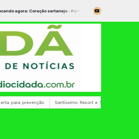
ora: Coração sertanejo - Parte 3
 prevenção
Santíssimo Resort e Trul Hotéis firmamparceria