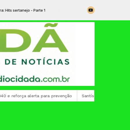
ts sertanejo - Parte 1
 reforça alerta para prevenção
Santíssimo Resort e Trul H