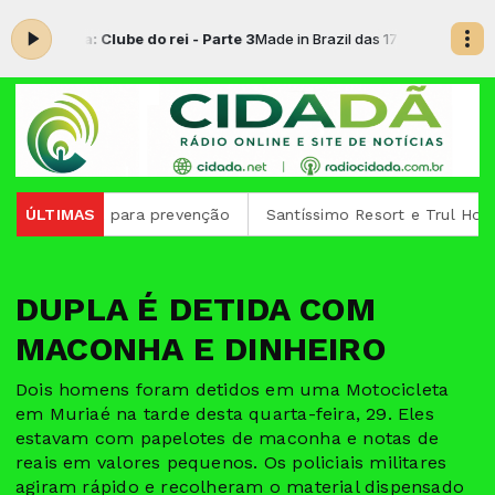
do agora: Clube do rei - Parte 3
Made in Brazil das 17:00 às 18:20 -
To
ça alerta para prevenção
ÚLTIMAS
Santíssimo Resort e Trul Hotéis 
DUPLA É DETIDA COM
MACONHA E DINHEIRO
Dois homens foram detidos em uma Motocicleta
em Muriaé na tarde desta quarta-feira, 29. Eles
estavam com papelotes de maconha e notas de
reais em valores pequenos. Os policiais militares
agiram rápido e recolheram o material dispensado