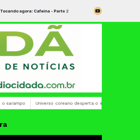
do agora: Cafeína - Parte 2
rampo
Universo coreano desperta o interesse de 76% dos bra
ra