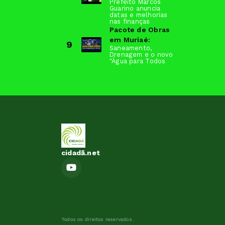
Prefeito Marcos
Guarino anuncia
datas e melhorias
nas finanças
Pacote de Obras
em Muriaé:
9
Saneamento,
Drenagem e o novo
"Água para Todos
cidadã.net
Todos os direitos reservados.