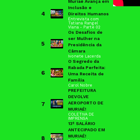
Muriaé Avança em
Inclusão e
4
Direitos Humanos
Entrevista com
Tatiana Rangel
Viana - Parte 02
Os Desafios de
ser Mulher na
5
Presidência da
Câmara
Ivonete Lacerda
O Segredo da
Rabada Perfeita:
6
Uma Receita de
Família
Carol Nobre
PREFEITURA
DEVOLVE
AEROPORTO DE
7
MURIAÉ!
COLETIVA DE
IMPRENSA
13º SALÁRIO
ANTECIPADO EM
MURIAÉ!
8