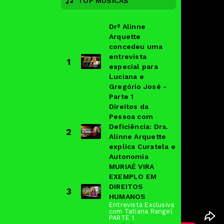
TOP MÚSICAS
Drª Alinne
Arquette
concedeu uma
entrevista
1
especial para
Luciana e
Gregório José -
Parte 1
Direitos da
Pessoa com
Deficiência: Dra.
2
Alinne Arquette
explica Curatela e
Autonomia
MURIAÉ VIRA
EXEMPLO EM
DIREITOS
3
HUMANOS
Entrevista Exclusiva
com Tatiana Rangel
PARTE 1