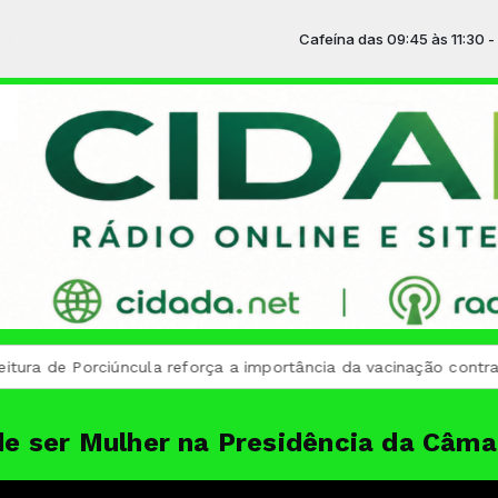
Cafeína das 09:45 às 11:30 -
Tocan
 de Porciúncula reforça a importância da vacinação contra o sa
de ser Mulher na Presidência da Câma