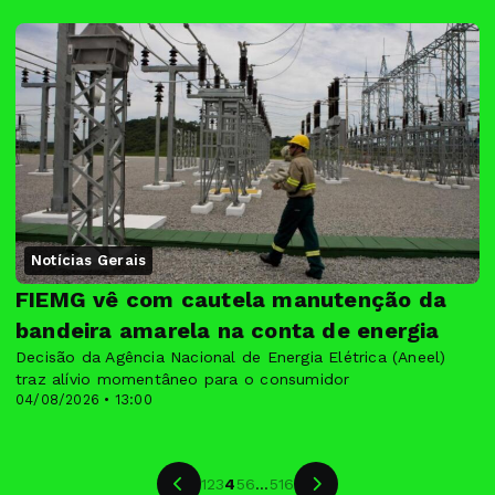
Notícias Gerais
FIEMG vê com cautela manutenção da
bandeira amarela na conta de energia
Decisão da Agência Nacional de Energia Elétrica (Aneel)
traz alívio momentâneo para o consumidor
04/08/2026 • 13:00
1
2
3
4
5
6
...
516