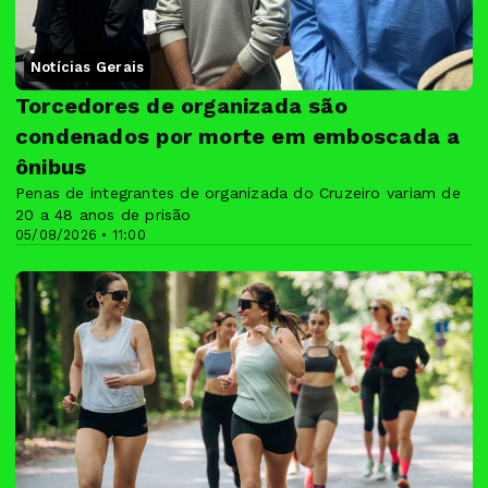
Notícias Gerais
Torcedores de organizada são
condenados por morte em emboscada a
ônibus
Penas de integrantes de organizada do Cruzeiro variam de
20 a 48 anos de prisão
05/08/2026 • 11:00