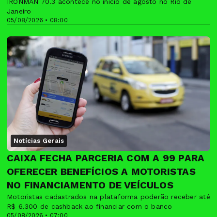
IRONMAN 70.3 acontece no início de agosto no Rio de
Janeiro
05/08/2026 • 08:00
Notícias Gerais
CAIXA FECHA PARCERIA COM A 99 PARA
OFERECER BENEFÍCIOS A MOTORISTAS
NO FINANCIAMENTO DE VEÍCULOS
Motoristas cadastrados na plataforma poderão receber até
R$ 6.300 de cashback ao financiar com o banco
05/08/2026 • 07:00