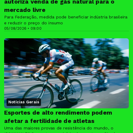
autoriza venda de gás natural para o
mercado livre
Para Federação, medida pode beneficiar indústria brasileira
e reduzir o preço do insumo
05/08/2026 • 09:00
Notícias Gerais
Esportes de alto rendimento podem
afetar a fertilidade de atletas
Uma das maiores provas de resistência do mundo, o