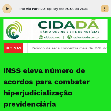
ndo agora: Via Park LU
Top Play das 20:00 às 21:00 -
Tocando agora: 
2026
ÚLTIMAS
Período de seca concentra mais de 75% dos incêndios 
INSS eleva número de
acordos para combater
hiperjudicialização
previdenciária