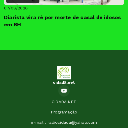
07/08/2026
Diarista vira ré por morte de casal de idosos
em BH
cidadã.net
CIDADÃ.NET
Programação
e-mail : radiocidada@yahoo.com