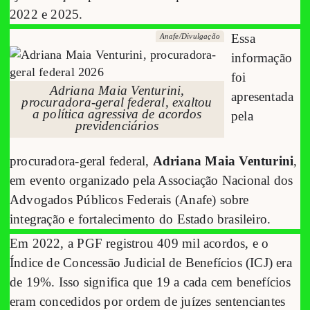
2022 e 2025.
Essa
Anafe/Divulgação
informação
foi
Adriana Maia Venturini,
apresentada
procuradora-geral federal, exaltou
a política agressiva de acordos
pela
previdenciários
procuradora-geral federal,
Adriana Maia Venturini
,
em evento organizado pela Associação Nacional dos
Advogados Públicos Federais (Anafe) sobre
integração e fortalecimento do Estado brasileiro.
Em 2022, a PGF registrou 409 mil acordos, e o
Índice de Concessão Judicial de Benefícios (ICJ) era
de 19%. Isso significa que 19 a cada cem benefícios
eram concedidos por ordem de juízes sentenciantes