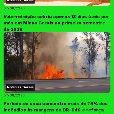
Notícias Gerais
07/08/2026
Vale-refeição cobriu apenas 13 dias úteis por
mês em Minas Gerais no primeiro semestre
de 2026
Notícias Gerais
07/08/2026
Período de seca concentra mais de 75% dos
incêndios às margens da BR-040 e reforça