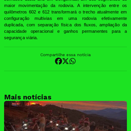
maior movimentação da rodovia. A intervenção entre os
quilômetros 602 e 612 transformará o trecho atualmente em
configuração multivias em uma rodovia efetivamente
duplicada, com separação física dos fluxos, ampliação da
capacidade operacional e ganhos permanentes para a
segurança viária.
Compartilhe essa notícia
Mais notícias