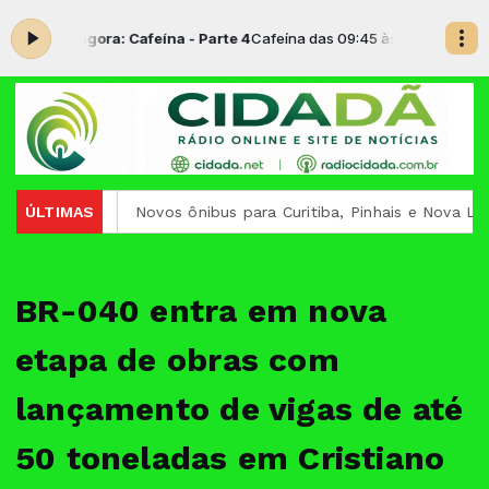
ocando agora: Cafeína - Parte 4
Cafeína das 09:45 às 11:30 -
Tocando 
ileiros
ÚLTIMAS
Novos ônibus para Curitiba, Pinhais e Nova Lima
BR-040 entra em nova
etapa de obras com
lançamento de vigas de até
50 toneladas em Cristiano