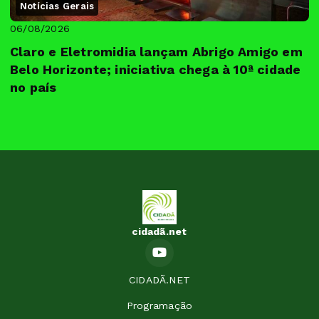
Notícias Gerais
06/08/2026
Claro e Eletromidia lançam Abrigo Amigo em
Belo Horizonte; iniciativa chega à 10ª cidade
no país
cidadã.net
CIDADÃ.NET
Programação