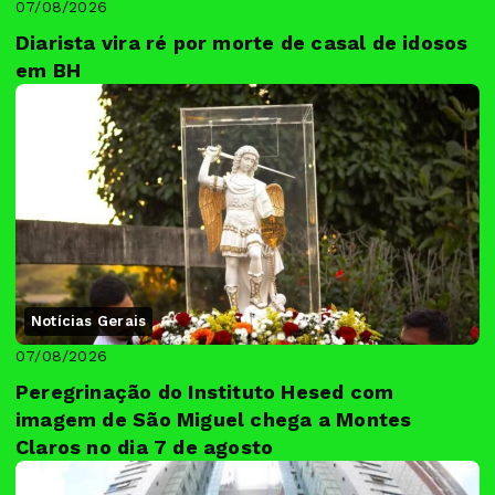
07/08/2026
Diarista vira ré por morte de casal de idosos
em BH
Notícias Gerais
07/08/2026
Peregrinação do Instituto Hesed com
imagem de São Miguel chega a Montes
Claros no dia 7 de agosto