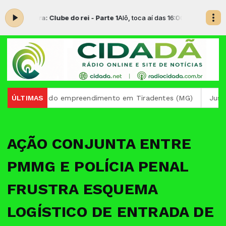
do agora: Clube do rei - Parte 1
Alô, toca aí das 16:00 às 17:00 -
Tocand
scimento do empreendimento em Tiradentes (MG)
ÚLTIMAS
Justiça auto
AÇÃO CONJUNTA ENTRE
PMMG E POLÍCIA PENAL
FRUSTRA ESQUEMA
LOGÍSTICO DE ENTRADA DE