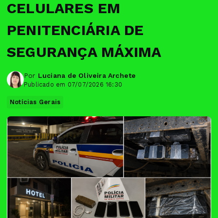
CELULARES EM
PENITENCIÁRIA DE
SEGURANÇA MÁXIMA
Por
Luciana de Oliveira Archete
Publicado em 07/07/2026 16:30
Notícias Gerais