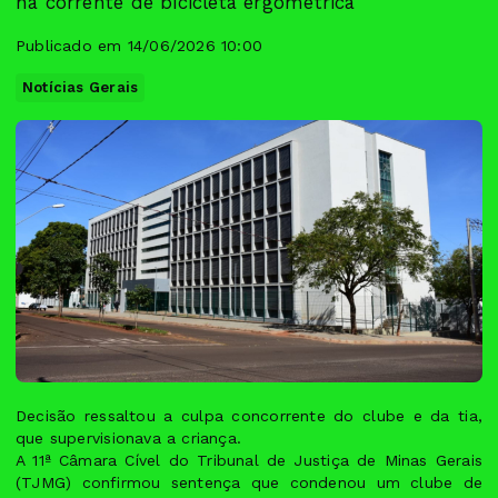
na corrente de bicicleta ergométrica
Publicado em 14/06/2026 10:00
Notícias Gerais
Decisão ressaltou a culpa concorrente do clube e da tia,
que supervisionava a criança.
A 11ª Câmara Cível do Tribunal de Justiça de Minas Gerais
(TJMG) confirmou sentença que condenou um clube de