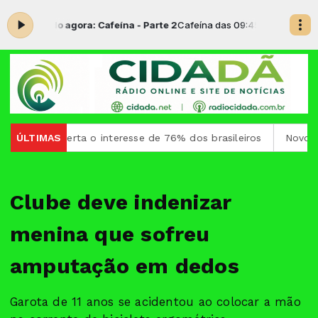
-
Tocando agora: Cafeína - Parte 2
Cafeína das 09:45 às 11:30 -
Tocand
 desperta o interesse de 76% dos brasileiros
ÚLTIMAS
Novos ônibus p
Clube deve indenizar
menina que sofreu
amputação em dedos
Garota de 11 anos se acidentou ao colocar a mão