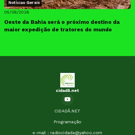
Notícias Gerais
05/08/2026
Oeste da Bahia será o próximo destino da
maior expedição de tratores do mundo
cidadã.net
CIDADÃ.NET
Programação
e-mail : radiocidada@yahoo.com