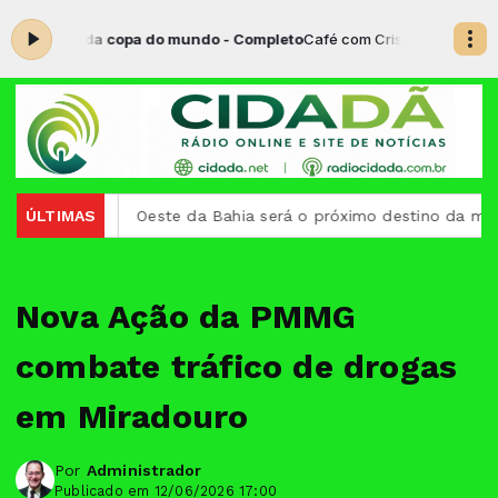
nuto da copa do mundo - Completo
Café com Cristo das 07:00 às 08:
país
ÚLTIMAS
Oeste da Bahia será o próximo destino da maior exped
Nova Ação da PMMG
combate tráfico de drogas
em Miradouro
Por
Administrador
Publicado em 12/06/2026 17:00