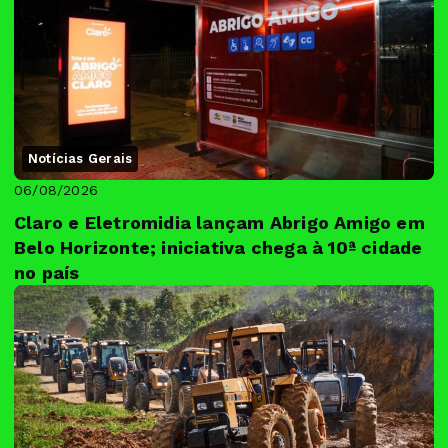
Notícias Gerais
06/08/2026
Claro e Eletromidia lançam Abrigo Amigo em
Belo Horizonte; iniciativa chega à 10ª cidade
no país