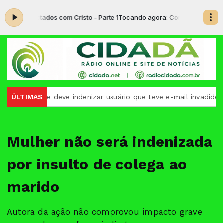
: Conectados com Cristo - Parte 1
Tocando agora: Conectados com Crist
oogle deve indenizar usuário que teve e-mail invadido
ÚLTIMAS
Corre
Mulher não será indenizada
por insulto de colega ao
marido
Autora da ação não comprovou impacto grave