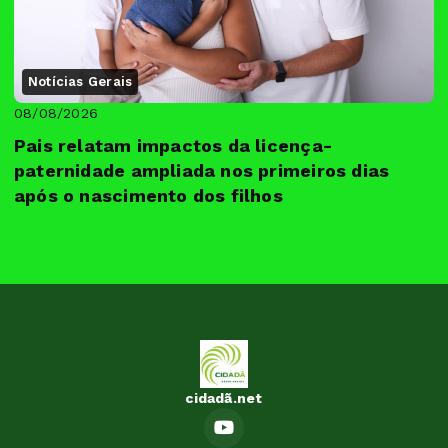
Notícias Gerais
08/08/2026
Pais relatam impactos da licença-
paternidade ampliada nos primeiros dias
após o nascimento dos filhos
cidadã.net