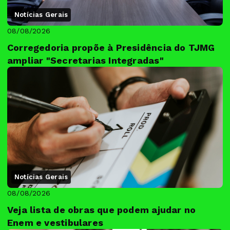
Notícias Gerais
08/08/2026
Corregedoria propõe à Presidência do TJMG
ampliar "Secretarias Integradas"
Notícias Gerais
08/08/2026
Veja lista de obras que podem ajudar no
Enem e vestibulares