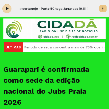
ão sertanejo - Parte 5
Chega Junto das 19:15 às 20:00 -
Tocando agor
eríodo de seca concentra mais de 75% dos incêndios às margen
ÚLTIMAS
Guarapari é confirmada
como sede da edição
nacional do Jubs Praia
2026