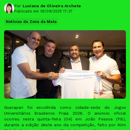
Por
Luciana de Oliveira Archete
Publicado em 05/09/2025 17:37
Notícias da Zona da Mata
Guarapari foi escolhida como cidade-sede do Jogos
Universitários Brasileiros Praia 2026. O anúncio oficial
ocorreu nesta quinta-feira (04) em João Pessoa (PB),
durante a edição deste ano da competição, feito por Alim