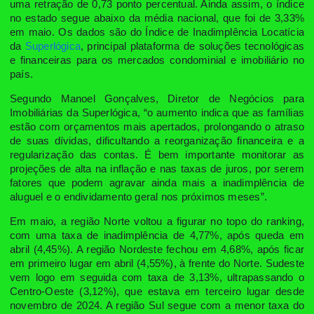
uma retração de 0,73 ponto percentual. Ainda assim, o índice
no estado segue abaixo da média nacional, que foi de 3,33%
em maio. Os dados são do Índice de Inadimplência Locatícia
da
Superlógica
, principal plataforma de soluções tecnológicas
e financeiras para os mercados condominial e imobiliário no
país.
Segundo Manoel Gonçalves, Diretor de Negócios para
Imobiliárias da Superlógica, “o aumento indica que as famílias
estão com orçamentos mais apertados, prolongando o atraso
de suas dívidas, dificultando a reorganização financeira e a
regularização das contas. É bem importante monitorar as
projeções de alta na inflação e nas taxas de juros, por serem
fatores que podem agravar ainda mais a inadimplência de
aluguel e o endividamento geral nos próximos meses”.
Em maio, a região Norte voltou a figurar no topo do ranking,
com uma taxa de inadimplência de 4,77%, após queda em
abril (4,45%). A região Nordeste fechou em 4,68%, após ficar
em primeiro lugar em abril (4,55%), à frente do Norte. Sudeste
vem logo em seguida com taxa de 3,13%, ultrapassando o
Centro-Oeste (3,12%), que estava em terceiro lugar desde
novembro de 2024. A região Sul segue com a menor taxa do