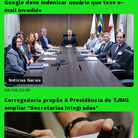
Google deve indenizar usuário que teve e-
mail invadido
Notícias Gerais
08/08/2026
Corregedoria propõe à Presidência do TJMG
ampliar "Secretarias Integradas"