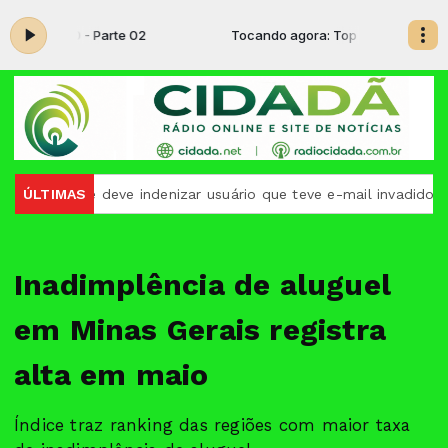
: Top 50 - Parte 02
Tocando agora: Top 50 - Parte 02
oogle deve indenizar usuário que teve e-mail invadido
ÚLTIMAS
Corre
Inadimplência de aluguel
em Minas Gerais registra
alta em maio
Índice traz ranking das regiões com maior taxa