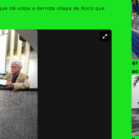
gue 09 votos e derrota chapa de Roriz que
4º
ac