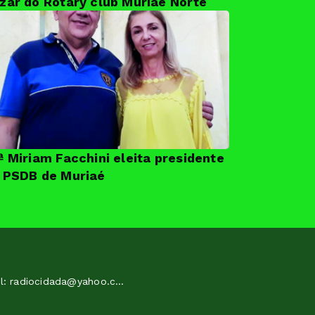
zar do Rotary club Muriaé Norte
ª Miriam Facchini eleita presidente
 PSDB de Muriaé
e-mail: radiocidada@yahoo.com