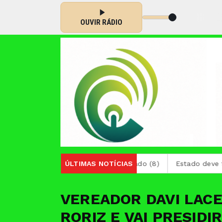
 07:00 -
Tocando agora: Bailão sertanejo - Parte 2
OUVIR RÁDIO
erior de Minas Gerais neste sábado (8)
ÚLTIMAS NOTÍCIAS
Estado deve fornec
VEREADOR DAVI LAC
RORIZ E VAI PRESID