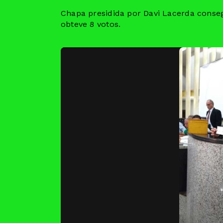
Chapa presidida por Davi Lacerda conse
obteve 8 votos.