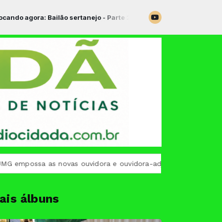
 agora: Bailão sertanejo - Parte 2
ossa as novas ouvidora e ouvidora-adjunta para o biênio 202
ais álbuns