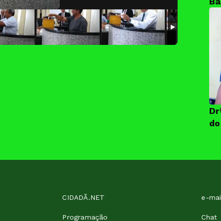
Ba
Dr
do
CIDADÃ.NET
Programação
Chat