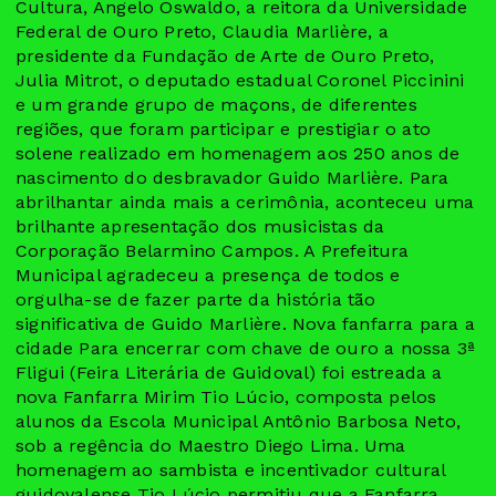
Cultura, Angelo Oswaldo, a reitora da Universidade
Federal de Ouro Preto, Claudia Marlière, a
presidente da Fundação de Arte de Ouro Preto,
Julia Mitrot, o deputado estadual Coronel Piccinini
e um grande grupo de maçons, de diferentes
regiões, que foram participar e prestigiar o ato
solene realizado em homenagem aos 250 anos de
nascimento do desbravador Guido Marlière. Para
abrilhantar ainda mais a cerimônia, aconteceu uma
brilhante apresentação dos musicistas da
Corporação Belarmino Campos. A Prefeitura
Municipal agradeceu a presença de todos e
orgulha-se de fazer parte da história tão
significativa de Guido Marlière. Nova fanfarra para a
cidade Para encerrar com chave de ouro a nossa 3ª
Fligui (Feira Literária de Guidoval) foi estreada a
nova Fanfarra Mirim Tio Lúcio, composta pelos
alunos da Escola Municipal Antônio Barbosa Neto,
sob a regência do Maestro Diego Lima. Uma
homenagem ao sambista e incentivador cultural
guidovalense Tio Lúcio permitiu que a Fanfarra