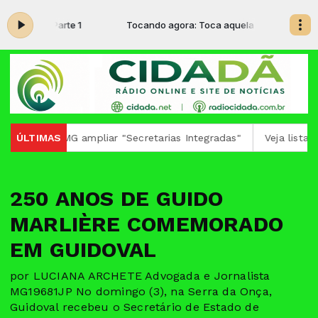
quela - Parte 1
Tocando agora: Toca aquela - Parte 1
do TJMG ampliar "Secretarias Integradas"
ÚLTIMAS
Veja lista de obr
250 ANOS DE GUIDO
MARLIÈRE COMEMORADO
EM GUIDOVAL
por LUCIANA ARCHETE Advogada e Jornalista
MG19681JP No domingo (3), na Serra da Onça,
Guidoval recebeu o Secretário de Estado de