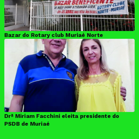
Bazar do Rotary club Muriaé Norte
Drª Miriam Facchini eleita presidente do
PSDB de Muriaé