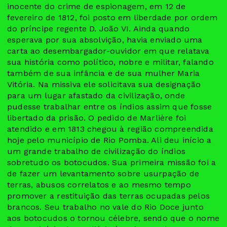
inocente do crime de espionagem, em 12 de
fevereiro de 1812, foi posto em liberdade por ordem
do príncipe regente D. João VI. Ainda quando
esperava por sua absolvição, havia enviado uma
carta ao desembargador-ouvidor em que relatava
sua história como político, nobre e militar, falando
também de sua infância e de sua mulher Maria
Vitória. Na missiva ele solicitava sua designação
para um lugar afastado da civilização, onde
pudesse trabalhar entre os índios assim que fosse
libertado da prisão. O pedido de Marlière foi
atendido e em 1813 chegou à região compreendida
hoje pelo município de Rio Pomba. Ali deu início a
um grande trabalho de civilização do índios
sobretudo os botocudos. Sua primeira missão foi a
de fazer um levantamento sobre usurpação de
terras, abusos correlatos e ao mesmo tempo
promover a restituição das terras ocupadas pelos
brancos. Seu trabalho no vale do Rio Doce junto
aos botocudos o tornou célebre, sendo que o nome