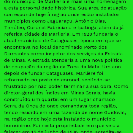
do município de Marliéria é mais uma homenagem
a esta personalidade histórica. Sua área de atuação
corresponde hoje à região onde estão instalados
municípios como Jaguaraçu, Antônio Dias,
Timóteo, Coronel Fabriciano e Ipatinga, além da já
referida cidade de Marliéria. Em 1828 fundaria o
atual município de Cataguases, época em que se
encontrava no local denominado Porto dos
Diamantes como inspetor dos serviços da Estrada
de Minas. A estrada atenderia a uma nova política
de ocupação da região da Zona da Mata. Um ano
depois de fundar Cataguases, Marlière foi
reformado no posto de coronel, sentindo-se
frustrado por não poder terminar a sua obra. Como
diretor-geral dos Índios em Minas Gerais, havia
construído um quartel em um lugar chamado
Serra da Onça de onde comandava toda região,
tendo residido em uma fazenda de nome Guidoval,
na região onde hoje está instalado o município
homônimo. Foi nesta propriedade em que veio a
falecer em 15 de junho de 1836, onde, acredita-se,