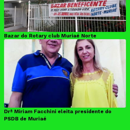
Bazar do Rotary club Muriaé Norte
Drª Miriam Facchini eleita presidente do
PSDB de Muriaé