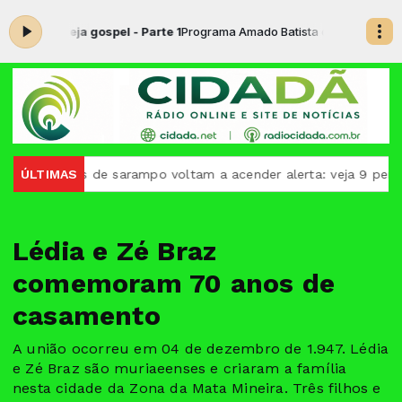
sertaneja gospel - Parte 1
Programa Amado Batista com Edelson Moura
Casos de sarampo voltam a acender alerta: veja 9 perguntas
ÚLTIMAS
Lédia e Zé Braz
comemoram 70 anos de
casamento
A união ocorreu em 04 de dezembro de 1.947. Lédia
e Zé Braz são muriaeenses e criaram a família
nesta cidade da Zona da Mata Mineira. Três filhos e