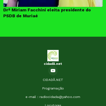
Drª Miriam Facchini eleita presidente do
PSDB de Muriaé
cidadã.net
CIDADÃ.NET
Programação
e-mail : radiocidada@yahoo.com
Locutores