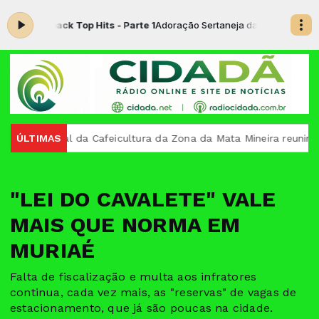
Flashback Top Hits - Parte 1
Adoração Sertaneja das 22:00 às 23:00 
egional da Cafeicultura da Zona da Mata Mineira reunirá lideran
ÚLTIMAS
"LEI DO CAVALETE" VALE
MAIS QUE NORMA EM
MURIAÉ
Falta de fiscalização e multa aos infratores
continua, cada vez mais, as "reservas" de vagas de
estacionamento, que já são poucas na cidade.