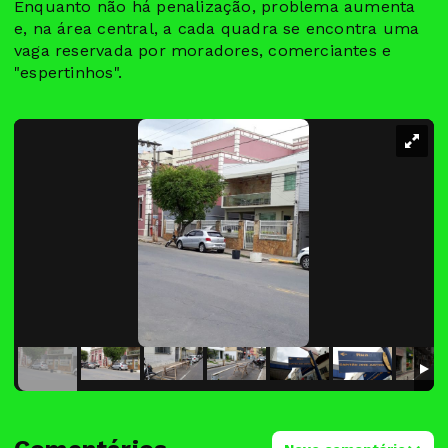
Enquanto não há penalização, problema aumenta
e, na área central, a cada quadra se encontra uma
vaga reservada por moradores, comerciantes e
"espertinhos".