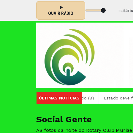
ira das 01:00 às 02:00 -
Tocando agora: Agito universitário - Parte 
OUVIR RÁDIO
or de Minas Gerais neste sábado (8)
ÚLTIMAS NOTÍCIAS
Estado deve fornecer
Social Gente
AS fotos da noite do Rotary Club Muriaé