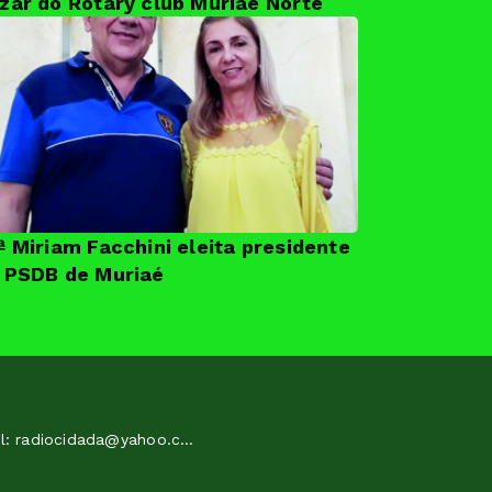
zar do Rotary club Muriaé Norte
ª Miriam Facchini eleita presidente
 PSDB de Muriaé
e-mail: radiocidada@yahoo.com