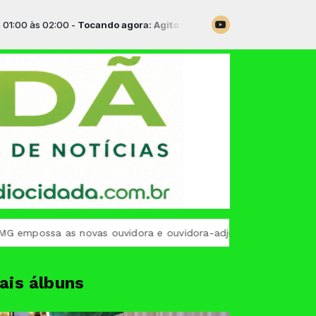
s 02:00 -
Tocando agora: Agito universitário - Parte 1
a as novas ouvidora e ouvidora-adjunta para o biênio 2026-2
ais álbuns