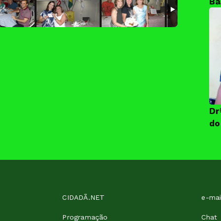
Ba
Dr
do
CIDADÃ.NET
Programação
Chat